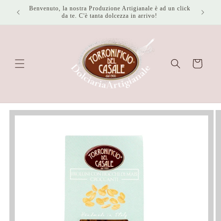
Vai
Benvenuto, la nostra Produzione Artigianale è ad un click
Spedizion
direttamente
da te. C'è tanta dolcezza in arrivo!
ai contenuti
Carrello
Passa alle
informazioni
sul prodotto