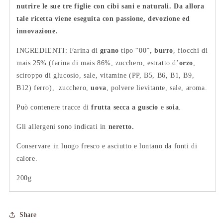
nutrire le sue tre figlie con cibi sani e naturali. Da allora
tale ricetta viene eseguita con passione, devozione ed
innovazione.
INGREDIENTI:
Farina di
grano
tipo “00”
,
burro
,
fiocchi di
mais
25% (farina di mais 86%, zucchero, estratto d’
orzo
,
sciroppo di glucosio, sale, vitamine (PP, B5, B6, B1, B9,
B12) ferro), zucchero,
uova
, polvere lievitante, sale, aroma.
Può contenere tracce di
frutta secca a guscio
e
soia
.
Gli allergeni sono indicati in
neretto.
Conservare in luogo fresco e asciutto e lontano da fonti di
calore.
200g
Share