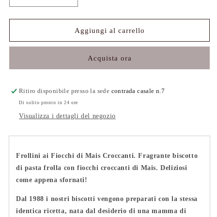
quantità
quantità
per
per
Frollini
Frollini
Aggiungi al carrello
ai
ai
Fiocchi
Fiocchi
Acquista ora
di
di
Mais
Mais
Ritiro disponibile presso la sede
contrada casale n.7
Di solito pronto in 24 ore
Visualizza i dettagli del negozio
Frollini ai Fiocchi di Mais Croccanti.
Fragrante biscotto
di pasta frolla con fiocchi croccanti di Mais.
Deliziosi
come appena sfornati!
Dal 1988 i nostri biscotti vengono preparati con la stessa
identica ricetta, nata dal desiderio di una mamma di