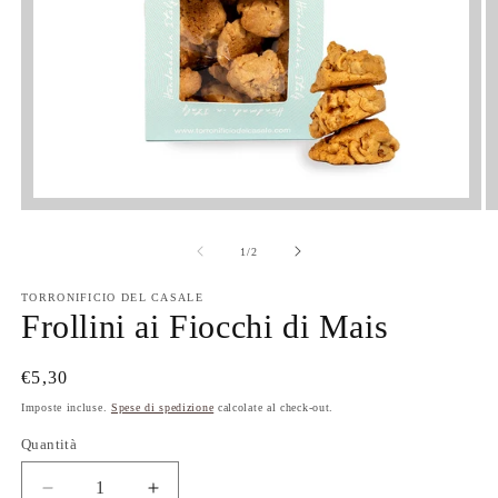
su
1
/
2
TORRONIFICIO DEL CASALE
Frollini ai Fiocchi di Mais
Prezzo
€5,30
di
Imposte incluse.
Spese di spedizione
calcolate al check-out.
listino
Quantità
Quantità
Diminuisci
Aumenta