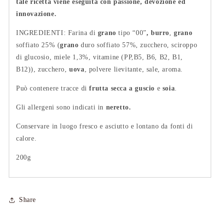
tale ricetta viene eseguita con passione, devozione ed
innovazione.
INGREDIENTI
:
Farina di
grano
tipo “00”
,
burro
,
grano
soffiato
25% (
grano
duro soffiato 57%, zucchero, sciroppo
di glucosio, miele 1,3%, vitamine (PP,B5, B6, B2, B1,
B12)), zucchero,
uova
, polvere lievitante, sale, aroma.
Può contenere tracce di
frutta secca a guscio
e
soia
.
Gli allergeni sono indicati in
neretto.
Conservare in luogo fresco e asciutto e lontano da fonti di
calore.
200g
Share