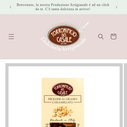
Vai
Benvenuto, la nostra Produzione Artigianale è ad un click
Spedizion
direttamente
da te. C'è tanta dolcezza in arrivo!
ai contenuti
Carrello
Passa alle
informazioni
sul prodotto