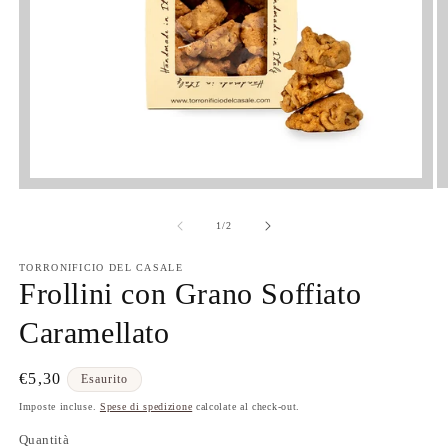
su
1
/
2
TORRONIFICIO DEL CASALE
Frollini con Grano Soffiato
Caramellato
Prezzo
€5,30
Esaurito
di
Imposte incluse.
Spese di spedizione
calcolate al check-out.
listino
Quantità
Quantità