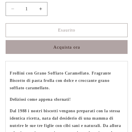
Diminuisci
Aumenta
quantità
quantità
per
per
Frollini
Frollini
Esaurito
con
con
Grano
Grano
Acquista ora
Soffiato
Soffiato
Caramellato
Caramellato
Frollini con Grano Soffiato Caramellato.
Fragrante
Biscotto di pasta frolla con dolce e croccante grano
soffiato caramellato.
Deliziosi come appena sfornati!
Dal 1988 i nostri biscotti vengono preparati con la stessa
identica ricetta, nata dal desiderio di una mamma di
nutrire le sue tre figlie con cibi sani e naturali. Da allora